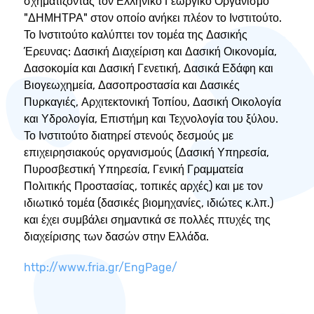
σχηματίζοντας τον Ελληνικό Γεωργικό Οργανισμό
"ΔΗΜΗΤΡΑ" στον οποίο ανήκει πλέον το Ινστιτούτο.
Το Ινστιτούτο καλύπτει τον τομέα της Δασικής
Έρευνας: Δασική Διαχείριση και Δασική Οικονομία,
Δασοκομία και Δασική Γενετική, Δασικά Εδάφη και
Βιογεωχημεία, Δασοπροστασία και Δασικές
Πυρκαγιές, Αρχιτεκτονική Τοπίου, Δασική Οικολογία
και Υδρολογία, Επιστήμη και Τεχνολογία του ξύλου.
Το Ινστιτούτο διατηρεί στενούς δεσμούς με
επιχειρησιακούς οργανισμούς (Δασική Υπηρεσία,
Πυροσβεστική Υπηρεσία, Γενική Γραμματεία
Πολιτικής Προστασίας, τοπικές αρχές) και με τον
ιδιωτικό τομέα (δασικές βιομηχανίες, ιδιώτες κ.λπ.)
και έχει συμβάλει σημαντικά σε πολλές πτυχές της
διαχείρισης των δασών στην Ελλάδα.
http://www.fria.gr/EngPage/