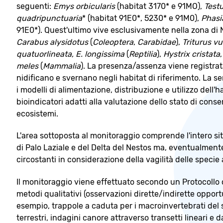
seguenti:
Emys orbicularis
(habitat 3170* e 91MO),
Test
quadripunctuaria
* (habitat 91E0*, 5230* e 91M0),
Phasi
91E0*). Quest'ultimo vive esclusivamente nella zona di 
Carabus alysidotus
(
Coleoptera
,
Carabidae
),
Triturus vu
quatuorlineata, E. longissima
(
Reptilia
),
Hystrix cristata
meles
(
Mammalia
). La presenza/assenza viene registrat
nidificano e svernano negli habitat di riferimento. La s
i modelli di alimentazione, distribuzione e utilizzo dell
bioindicatori adatti alla valutazione dello stato di conse
ecosistemi.
L'area sottoposta al monitoraggio comprende l'intero si
di Palo Laziale e del Delta del Nestos ma, eventualmente
circostanti in considerazione della vagilità delle specie 
Il monitoraggio viene effettuato secondo un Protocollo
metodi qualitativi (osservazioni dirette/indirette oppor
esempio, trappole a caduta per i macroinvertebrati del su
terrestri, indagini canore attraverso transetti lineari e da