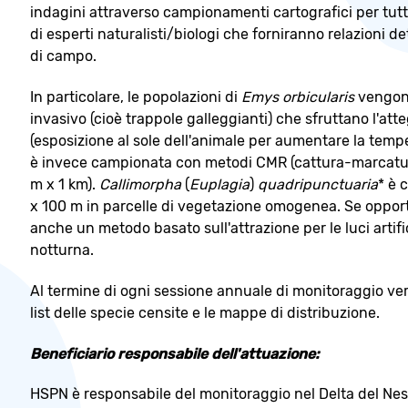
indagini attraverso campionamenti cartografici per tutti)
di esperti naturalisti/biologi che forniranno relazioni 
di campo.
In particolare, le popolazioni di
Emys orbicularis
vengono
invasivo (cioè trappole galleggianti) che sfruttano l'a
(esposizione al sole dell'animale per aumentare la temp
è invece campionata con metodi CMR (cattura-marcatura-
m x 1 km).
Callimorpha
(
Euplagia
)
quadripunctuaria
* è 
x 100 m in parcelle di vegetazione omogenea. Se opport
anche un metodo basato sull'attrazione per le luci artifici
notturna.
Al termine di ogni sessione annuale di monitoraggio ver
list delle specie censite e le mappe di distribuzione.
Beneficiario responsabile dell'attuazione:
HSPN è responsabile del monitoraggio nel Delta del Nest