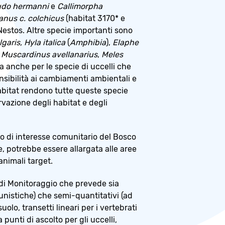
udo hermanni
e
Callimorpha
anus c. colchicus
(habitat 3170* e
Nestos. Altre specie importanti sono
lgaris, Hyla italica
(
Amphibia
),
Elaphe
,
Muscardinus avellanarius
,
Meles
a anche per le specie di uccelli che
ensibilità ai cambiamenti ambientali e
'habitat rendono tutte queste specie
rvazione degli habitat e degli
to di interesse comunitario del Bosco
, potrebbe essere allargata alle aree
animali target.
 di Monitoraggio che prevede sia
tunistiche) che semi-quantitativi (ad
olo, transetti lineari per i vertebrati
 punti di ascolto per gli uccelli,